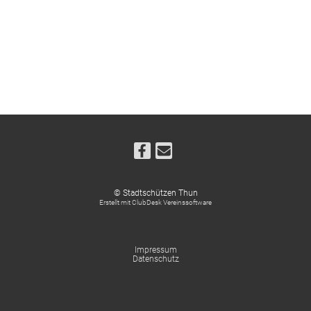
© Stadtschützen Thun
Erstellt mit ClubDesk Vereinssoftware
Impressum
Datenschutz