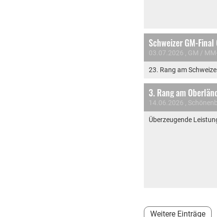
Schweizer GM-Final
03.07.2026
, GM / MM
23. Rang am Schweizer
3. Rang am Oberlän
14.06.2026
, Schönen
Überzeugende Leistung 
Weitere Einträge