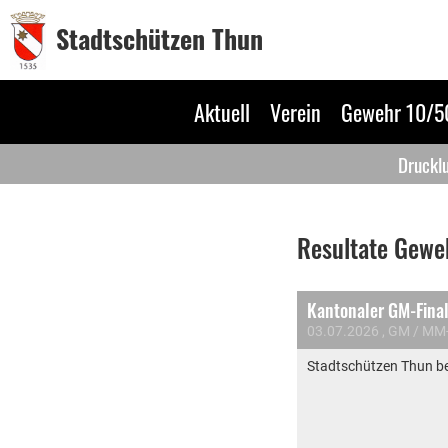
Stadtschützen Thun
Aktuell
Verein
Gewehr 10/
Drucklu
Resultate Gew
Kantonaler GM-Fina
03.07.2026
, GM / MM
Stadtschützen Thun b