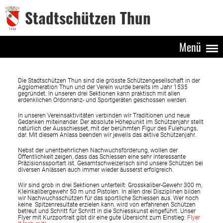
Stadtschützen Thun
Menü
Die Stadtschützen Thun sind die grösste Schützengesellschaft in der
Agglomeration Thun und der Verein wurde bereits im Jahr 1535
gegründet. In unseren drei Sektionen kann praktisch mit allen
erdenklichen Ordonnanz- und Sportgeräten geschossen werden.
In unseren Vereinsaktivitäten verbinden wir Traditionen und neue
Gedanken miteinander. Der absolute Höhepunkt im Schützenjahr stellt
natürlich der Ausschiesset, mit der berühmten Figur des Fulehungs,
dar. Mit diesem Anlass beenden wir jeweils das aktive Schützenjahr.
Nebst der unentbehrlichen Nachwuchsförderung, wollen der
Öffentlichkeit zeigen, dass das Schiessen eine sehr interessante
Präzisionssportart ist. Gesamtschweizerisch sind unsere Schützen bei
diversen Anlässen auch immer wieder äusserst erfolgreich.
Wir sind grob in drei Sektionen unterteilt: Grosskaliber-Gewehr 300 m,
Kleinkalibergewehr 50 m und Pistolen. In allen drei Disziplinen bilden
wir Nachwuchsschützen für das sportliche Schiessen aus. Wer noch
keine Spitzenresultate erzielen kann, wird von erfahrenen Schützen
betreut und Schritt für Schritt in die Schiesskunst eingeführt. Unser
Flyer mit Kurzportrait gibt dir eine gute Übersicht zum Einstieg:
Flyer