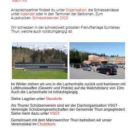
"Mach mit"
Ansprechpartner findest du unter
Organisation
, die Schiessanlässe
unter
Kalender
oder in den Terminen der Sektionen. Zum
Ausdrucken:
Schiesskalender 2020
Wir schiessen in der schweizweit grössten Freiluftanlage Guntelsey
Thun, welche auch rollstuhlgängig ist:
Im Winter ziehen wir uns in die Lachenhalle zurück und trainieren mit
Luftdruckwaffen (Gewehr und Pistole) auf die Matchdistanz von 10m.
Auch die Lachenhalle ist rollstuhlgängig.
Siehe Lagplan unter
Standorte
Als Thuner Schützenverein sind wir der Dachorganisation VSGT -
Vereinigte Schützengesellschaften der Gemeinde Thun angegliedert.
Siehe mehr dazu unter
VSGT
.
Gemeinsam mit dem Männwerchor Thun betreiben wir unser
Vereinslokal im
Chutziturm
.