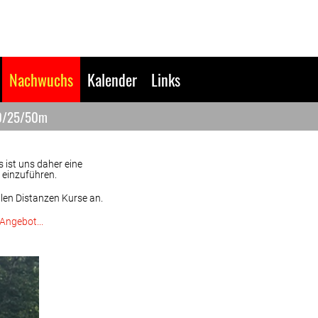
Nachwuchs
Kalender
Links
10/25/50m
 ist uns daher eine
n einzuführen.
llen Distanzen Kurse an.
Angebot...